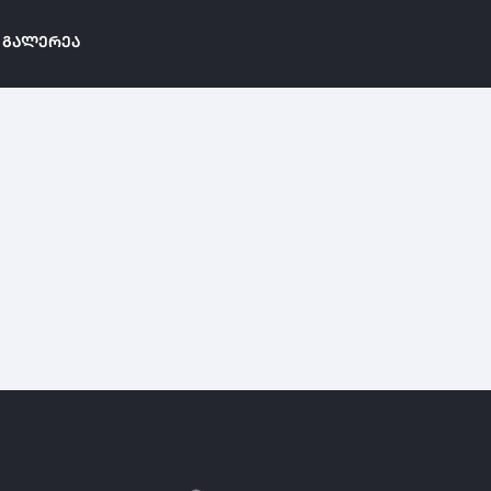
ᲒᲐᲚᲔᲠᲔᲐ