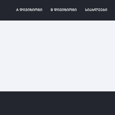
A ᲓᲘᲕᲘᲖᲘᲝᲜᲘ
B ᲓᲘᲕᲘᲖᲘᲝᲜᲘ
ᲡᲘᲐᲮᲚᲔᲔᲑᲘ