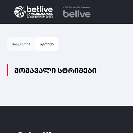
მთავარი
სტრიმი
ᲛᲝᲛᲐᲕᲐᲚᲘ ᲡᲢᲠᲘᲛᲔᲑᲘ