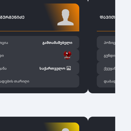
 ᲒᲣᲠᲒᲔᲜᲘᲫᲔ
ᲓᲐᲕᲘᲗ ᲛᲣᲛᲚ
იცია
გამთამაშებელი
პოზიცია
დი
გუნდი
ყანა
საქართველო
ქვეყანა
ადების თარიღი
დაბადების თ