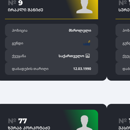
№
9
№
ᲘᲠᲐᲙᲚᲘ ᲨᲐᲜᲘᲫᲔ
ᲡᲣᲠᲔ
პოზიცია
მსროლელი
პოზ
გუნდი
გუნ
ქვეყანა
საქართველო
ქვე
დაბადების თარიღი
12.03.1990
დაბ
№
77
№
ᲖᲣᲠᲐᲑ ᲙᲝᲠᲙᲝᲢᲐᲫᲔ
ᲕᲐᲡ