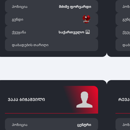
პოზიცია
მძიმე ფორვარდი
პოზ
გუნდი
გუნ
ქვეყანა
საქართველო
ქვე
დაბადების თარიღი
დაბ
ᲕᲐᲙᲐ ᲑᲘᲭᲐᲨᲕᲘᲚᲘ
ᲠᲔᲕᲐ
პოზიცია
ცენტრი
პოზ