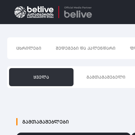
ᲪᲮᲠᲘᲚᲔᲑᲘ
ᲨᲔᲓᲔᲒᲔᲑᲘ ᲓᲐ ᲙᲐᲚᲔᲜᲓᲐᲠᲘ
Ფ
ᲧᲕᲔᲚᲐ
ᲒᲐᲛᲗᲐᲛᲐᲨᲔᲑᲔᲚᲘ
ᲒᲐᲛᲗᲐᲛᲐᲨᲔᲑᲚᲔᲑᲘ