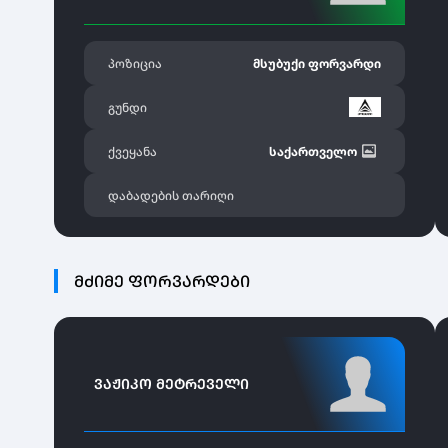
პოზიცია
მსუბუქი ფორვარდი
გუნდი
ქვეყანა
საქართველო
დაბადების თარიღი
ᲛᲫᲘᲛᲔ ᲤᲝᲠᲕᲐᲠᲓᲔᲑᲘ
ᲕᲐᲟᲘᲙᲝ ᲛᲔᲢᲠᲔᲕᲔᲚᲘ