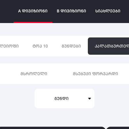
A ᲓᲘᲕᲘᲖᲘᲝᲜᲘ
B ᲓᲘᲕᲘᲖᲘᲝᲜᲘ
ᲡᲘᲐᲮᲚᲔᲔᲑᲘ
ᲚᲔᲘᲝᲤᲘ
ᲢᲝᲞ 10
ᲒᲣᲜᲓᲔᲑᲘ
ᲙᲐᲚᲐᲗᲑᲣᲠᲗᲔ
ᲛᲡᲠᲝᲚᲔᲚᲘ
ᲛᲡᲣᲑᲣᲥᲘ ᲤᲝᲠᲕᲐᲠᲓᲘ
ᲒᲣᲜᲓᲘ