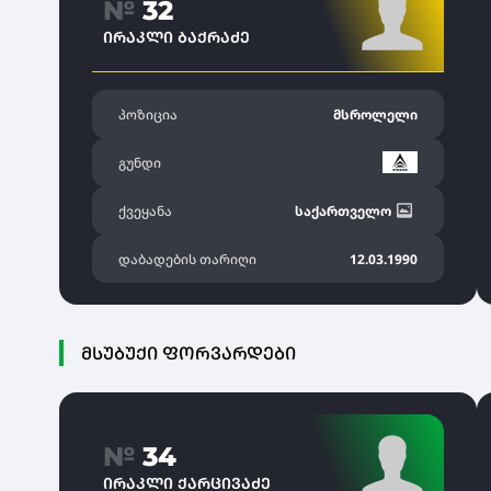
№
32
ᲘᲠᲐᲙᲚᲘ ᲑᲐᲥᲠᲐᲫᲔ
პოზიცია
მსროლელი
გუნდი
ქვეყანა
საქართველო
დაბადების თარიღი
12.03.1990
ᲛᲡᲣᲑᲣᲥᲘ ᲤᲝᲠᲕᲐᲠᲓᲔᲑᲘ
№
34
ᲘᲠᲐᲙᲚᲘ ᲥᲐᲠᲪᲘᲕᲐᲫᲔ