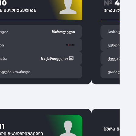
10
№
44
Ნ ᲛᲔᲚᲘᲥᲡᲔᲢᲘᲐᲜ
ᲘᲠᲐᲙᲚᲘ ᲑᲔᲨᲥ
იცია
მსროლელი
პოზიცია
დი
გუნდი
ყანა
საქართველო
ქვეყანა
ადების თარიღი
დაბადების თ
11
ᲖᲣᲠᲐ ᲛᲐᲩᲐᲚᲐ
ᲘᲚᲘ ᲛᲭᲔᲓᲚᲘᲨᲕᲘᲚᲘ