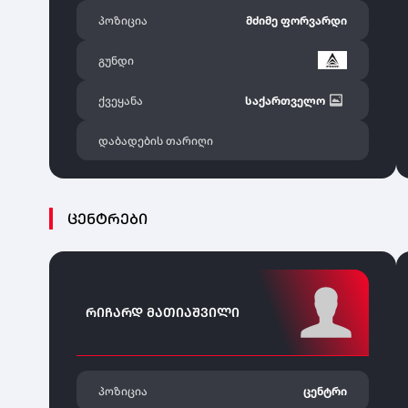
პოზიცია
მძიმე ფორვარდი
გუნდი
ქვეყანა
საქართველო
დაბადების თარიღი
ᲪᲔᲜᲢᲠᲔᲑᲘ
ᲠᲘᲩᲐᲠᲓ ᲛᲐᲗᲘᲐᲨᲕᲘᲚᲘ
პოზიცია
ცენტრი