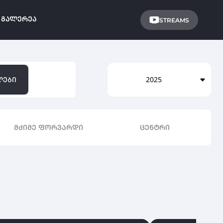
ᲒᲐᲚᲔᲠᲔᲐ
STREAMS
ᲚᲔᲑᲘ
2025
ᲛᲫᲘᲛᲔ ᲤᲝᲠᲕᲐᲠᲓᲘ
ᲪᲔᲜᲢᲠᲘ