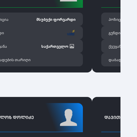
იცია
მსუბუქი ფორვარდი
პოზიცია
დი
გუნდი
ყანა
საქართველო
ქვეყანა
ადების თარიღი
დაბადების თ
ᲝᲚᲝᲖ ᲓᲝᲚᲘᲫᲔ
ᲓᲐᲕᲘᲗ ᲑᲐᲠᲑᲐ