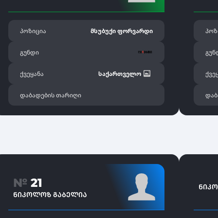
პოზიცია
მსუბუქი ფორვარდი
პოზ
გუნდი
გუნ
ქვეყანა
საქართველო
ქვე
დაბადების თარიღი
დაბ
№
21
ᲜᲘᲙ
ᲜᲘᲙᲝᲚᲝᲖ ᲒᲐᲑᲔᲚᲘᲐ