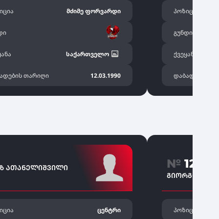
იცია
მძიმე ფორვარდი
პოზიცია
დი
გუნდი
ყანა
საქართველო
ქვეყანა
ადების თარიღი
12.03.1990
დაბადების თ
№
12
Ზ ᲐᲗᲐᲜᲔᲚᲘᲨᲕᲘᲚᲘ
ᲒᲘᲝᲠᲒᲘ ᲧᲕᲔ
იცია
ცენტრი
პოზიცია