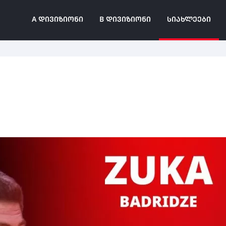
A ᲓᲘᲕᲘᲖᲘᲝᲜᲘ
B ᲓᲘᲕᲘᲖᲘᲝᲜᲘ
ᲡᲘᲐᲮᲚᲔᲔᲑᲘ