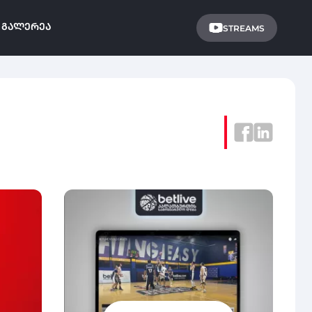
ᲒᲐᲚᲔᲠᲔᲐ
STREAMS