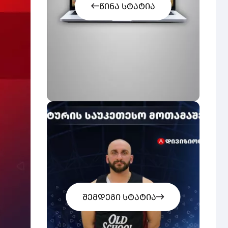
ᲬᲘᲜᲐ ᲡᲢᲐᲢᲘᲐ
ᲨᲔᲛᲓᲔᲒᲘ ᲡᲢᲐᲢᲘᲐ